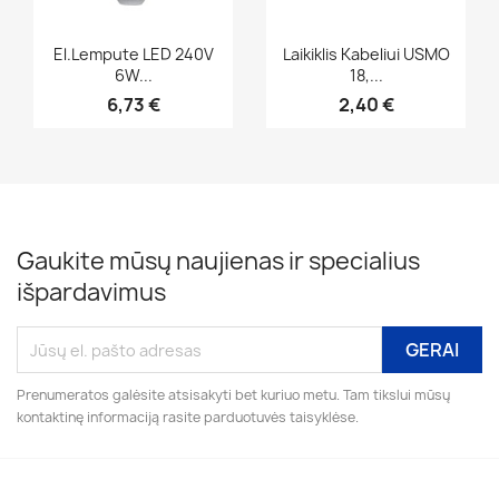
Greita peržiūra
Greita peržiūra


El.lempute LED 240V
Laikiklis Kabeliui USMO
6W...
18,...
6,73 €
2,40 €
Gaukite mūsų naujienas ir specialius
išpardavimus
Prenumeratos galėsite atsisakyti bet kuriuo metu. Tam tikslui mūsų
kontaktinę informaciją rasite parduotuvės taisyklėse.