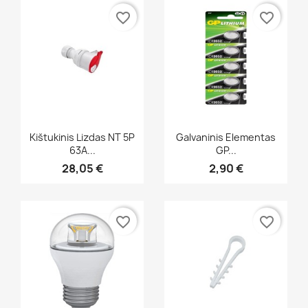
favorite_border
favorite_border
Greita peržiūra
Greita peržiūra


Kištukinis Lizdas NT 5P
Galvaninis Elementas
63A...
GP...
28,05 €
2,90 €
favorite_border
favorite_border