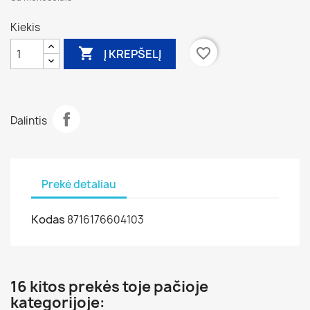
Kiekis

favorite_border
Į KREPŠELĮ
Dalintis
Prekė detaliau
Kodas
8716176604103
16 kitos prekės toje pačioje
kategorijoje: