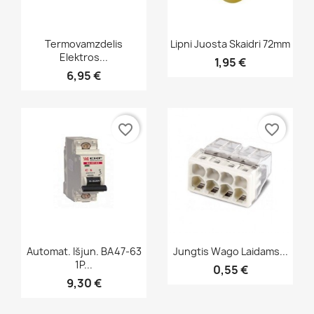
Greita peržiūra
Greita peržiūra


Termovamzdelis
Lipni Juosta Skaidri 72mm
Elektros...
1,95 €
6,95 €
favorite_border
favorite_border
Greita peržiūra
Greita peržiūra


Automat. Išjun. BA47-63
Jungtis Wago Laidams...
1P...
0,55 €
9,30 €