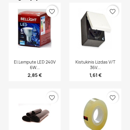
favorite_border
favorite_border
Greita peržiūra
Greita peržiūra


El.lempute LED 240V
Kistukinis Lizdas V/t
6W...
36V...
2,85 €
1,61 €
favorite_border
favorite_border