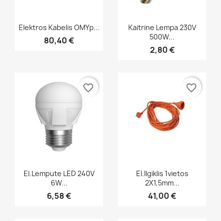
Greita peržiūra
Greita peržiūra


Elektros Kabelis OMYp...
Kaitrine Lempa 230V
500W...
80,40 €
2,80 €
favorite_border
favorite_border
Greita peržiūra
Greita peržiūra


El.lempute LED 240V
El.ilgiklis 1vietos
6W...
2X1,5mm...
6,58 €
41,00 €