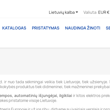

Lietuvių kalba
Valiuta:
EUR €
KATALOGAS
PRISTATYMAS
NAUDINGA ŽINOTI
S
d. ir nuo tada sėkmingai veikia tiek Lietuvoje, tiek užsienyje
s kokybės produktus tiek didmeninei, tiek mažmeninei prekybai
mpos, automatinių išjungėjai, ilgikliai
ir kitos elektros pre
ekes pristatome visoje Lietuvoje.
eris Europoje ir už jos ribų, dirbame su įvairiais verslais ir pro