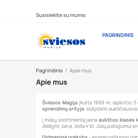
Susisiekite su mumis
PAGRINDINIS
Pagrindinis
Apie mus
Apie mus
Šviesos Magija
įkurta 1999 m. lapkričio 3 
sprendimų srityje
, siūlydami aukščiausio
Į mūsų asortimentą įeina
aukštos klasės le
Bellight, Iskra, Volta
ir kt. Jūsų patogumui pr
Didmeninė prekyba
– esame patikimas partn