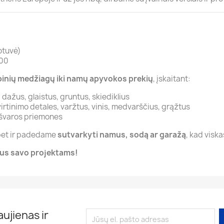
otuvė)
:00
binių medžiagų iki namų apyvokos prekių
, įskaitant:
dažus, glaistus, gruntus, skiediklius
virtinimo detales, varžtus, vinis, medvarščius, grąžtus
r švaros priemones
 bet ir padedame
sutvarkyti namus, sodą ar garažą
, kad visk
imus savo projektams!
ujienas ir