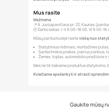
Mus rasite
Mažmena
📍 A. Juozapavičiaus pr. 23, Kaunas (pardu
🕘 Darbo laikas: I–V 9:00–18:00, VI 9:00–16
Mūsų parduotuvėje rasite
viską nuo staty
Statybinius mišiniais, montažines putas, 
Santechnikos prekes, įvairius įrankius, t
Žemes, trąšas, automobilio priežiūros i
Mes ne tik tiekiame produktus statyboms,
Kviečiame apsilankyti ir atrasti sprend
Gaukite mūsų na