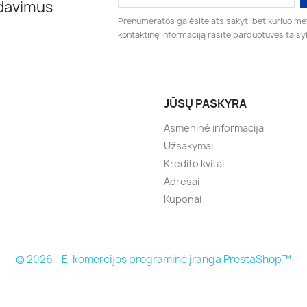
rdavimus
Prenumeratos galėsite atsisakyti bet kuriuo me
kontaktinę informaciją rasite parduotuvės taisy
JŪSŲ PASKYRA
Asmeninė informacija
Užsakymai
Kredito kvitai
Adresai
Kuponai
© 2026 - E-komercijos programinė įranga PrestaShop™