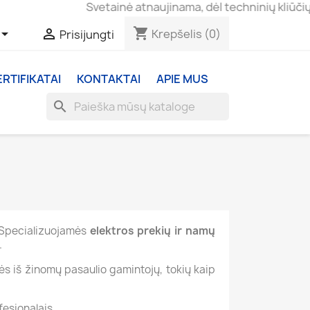
Svetainė atnaujinama, dėl techninių kliūčių už
shopping_cart


Krepšelis
(0)
Prisijungti
ERTIFIKATAI
KONTAKTAI
APIE MUS
search
. Specializuojamės
elektros prekių ir namų
.
kės iš žinomų pasaulio gamintojų, tokių kaip
fesionalais.