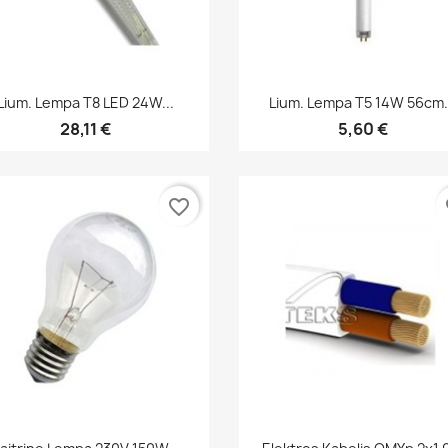
Greita peržiūra
Greita peržiūra


Lium. Lempa T8 LED 24W...
Lium. Lempa T5 14W 56cm.
28,11 €
5,60 €
favorite_border
fa
Greita peržiūra
Greita peržiūra

