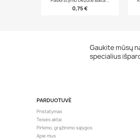
Paskirstymo Dėžutė Balta...
K
0,75 €
Gaukite mūsų na
specialius išpa
PARDUOTUVĖ
Pristatymas
Teisės aktai
Pirkimo, grąžinimo sąlygos
Apie mus