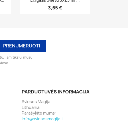
...
El.ilgiklis 3vietu 3X1,5mm...
3,65 €
tu. Tam tikslui mūsų
klėse.
PARDUOTUVĖS INFORMACIJA
Sviesos Magija
Lithuania
Parašykite mums:
info@sviesosmagija.lt