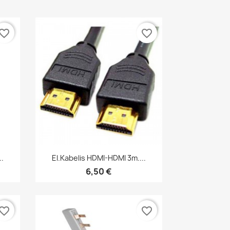
vorite_border
favorite_border
Greita peržiūra

.
El.kabelis HDMI-HDMI 3m....
6,50 €
vorite_border
favorite_border