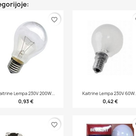
egorijoje:
favorite_border
fa
Greita peržiūra
Greita peržiūra


aitrine Lempa 230V 200W...
Kaitrine Lempa 230V 60W..
0,93 €
0,42 €
favorite_border
fa