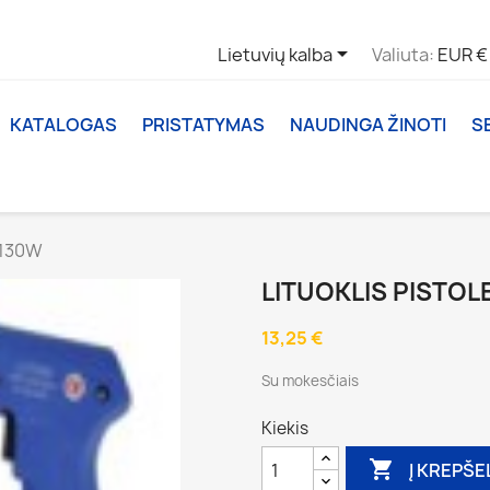

Lietuvių kalba
Valiuta:
EUR €
KATALOGAS
PRISTATYMAS
NAUDINGA ŽINOTI
S
-130W
LITUOKLIS PISTOL
13,25 €
Su mokesčiais
Kiekis

Į KREPŠE