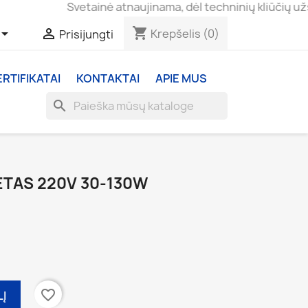
Svetainė atnaujinama, dėl techninių kliūčių užsakymai
shopping_cart


Krepšelis
(0)
Prisijungti
ERTIFIKATAI
KONTAKTAI
APIE MUS
search
ETAS 220V 30-130W
favorite_border
LĮ