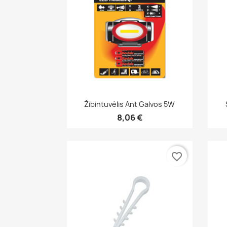
Greita peržiūra

Žibintuvėlis Ant Galvos 5W
8,06 €
favorite_border