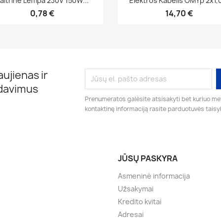
aitrine Lempa 230V 150W...
Elektros Kabelis OMYp 2x1,0
0,78 €
14,70 €
ujienas ir
rdavimus
Prenumeratos galėsite atsisakyti bet kuriuo me
kontaktinę informaciją rasite parduotuvės taisy
JŪSŲ PASKYRA
Asmeninė informacija
Užsakymai
Kredito kvitai
Adresai