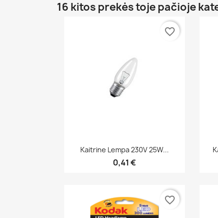
16 kitos prekės toje pačioje kat
favorite_border
Greita peržiūra

Kaitrine Lempa 230V 25W...
K
0,41 €
favorite_border