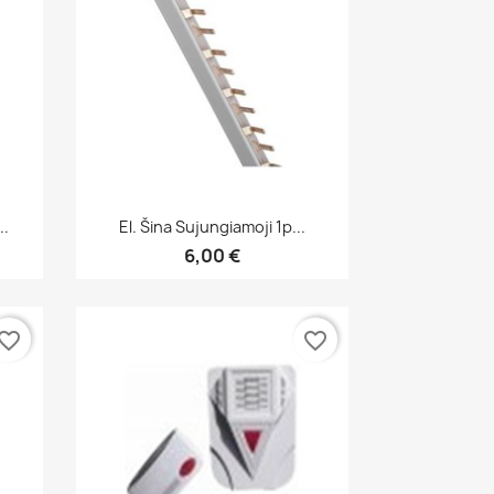
Greita peržiūra

..
El. Šina Sujungiamoji 1p...
6,00 €
vorite_border
favorite_border