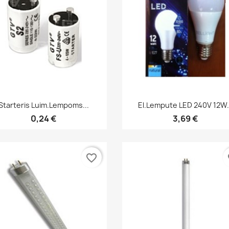
Greita peržiūra
Greita peržiūra


Starteris Luim.lempoms...
El.lempute LED 240V 12W.
0,24 €
3,69 €
favorite_border
fa