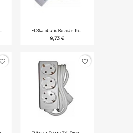
Greita peržiūra

..
El.skambutis Belaidis 16...
9,73 €
vorite_border
favorite_border
Greita peržiūra
