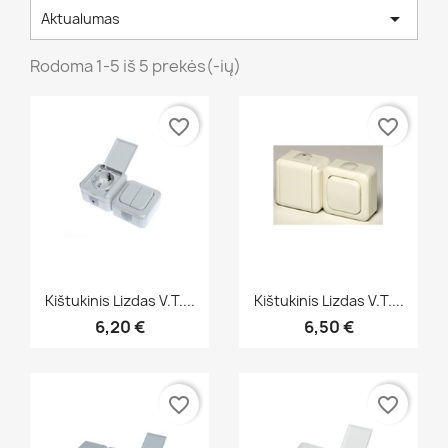

Aktualumas
Rodoma 1-5 iš 5 prekės(-ių)
favorite_border
favorite_border
Greita peržiūra
Greita peržiūra


Kištukinis Lizdas V.t....
Kištukinis Lizdas V.t....
6,20 €
6,50 €
favorite_border
favorite_border