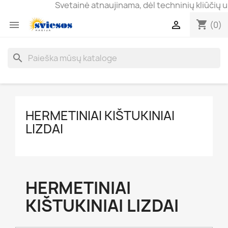
Svetainė atnaujinama, dėl techninių kliūčių už
shopping_cart


(0)
search
HERMETINIAI KIŠTUKINIAI
LIZDAI
HERMETINIAI
KIŠTUKINIAI LIZDAI