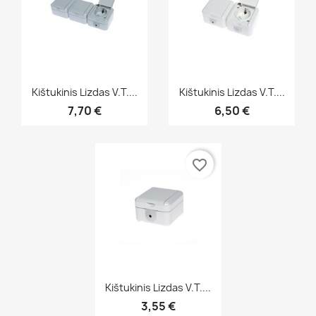
Greita peržiūra
Greita peržiūra


Kištukinis Lizdas V.t....
Kištukinis Lizdas V.t....
7,70 €
6,50 €
favorite_border
Greita peržiūra

Kištukinis Lizdas V.t....
3,55 €