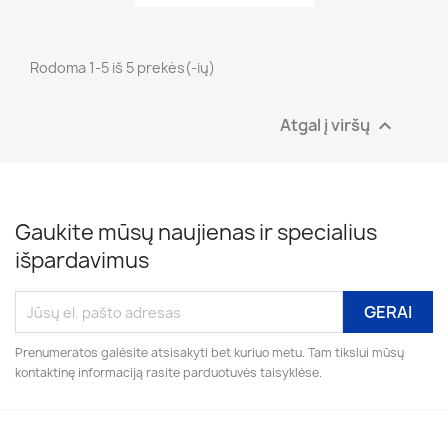
Rodoma 1-5 iš 5 prekės(-ių)
Atgal į viršų

Gaukite mūsų naujienas ir specialius
išpardavimus
Prenumeratos galėsite atsisakyti bet kuriuo metu. Tam tikslui mūsų
kontaktinę informaciją rasite parduotuvės taisyklėse.