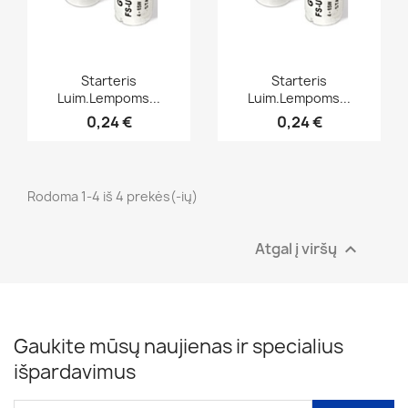
Greita peržiūra
Greita peržiūra


Starteris
Starteris
Luim.lempoms...
Luim.lempoms...
0,24 €
0,24 €
Rodoma 1-4 iš 4 prekės(-ių)
Atgal į viršų

Gaukite mūsų naujienas ir specialius
išpardavimus