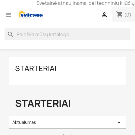
Svetainė atnaujinama, dėl techninių kliūčių 
shopping_cart


(0)
search
STARTERIAI
STARTERIAI

Aktualumas