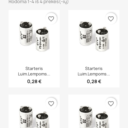
Rodoma 1-4 iš 4 prekės(-ių)
favorite_border
favorite_border
Greita peržiūra
Greita peržiūra


Starteris
Starteris
Luim.lempoms...
Luim.lempoms...
0,28 €
0,28 €
favorite_border
favorite_border