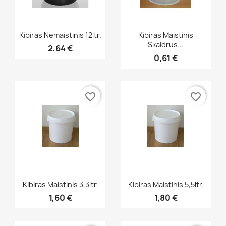
Greita peržiūra
Greita peržiūra


Kibiras Nemaistinis 12ltr.
Kibiras Maistinis
Skaidrus...
2,64 €
0,61 €
favorite_border
favorite_border
Greita peržiūra
Greita peržiūra


Kibiras Maistinis 3,3ltr.
Kibiras Maistinis 5,5ltr.
1,60 €
1,80 €