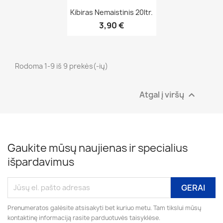
Greita peržiūra

Kibiras Nemaistinis 20ltr.
3,90 €
Rodoma 1-9 iš 9 prekės(-ių)
Atgal į viršų

Gaukite mūsų naujienas ir specialius
išpardavimus
Prenumeratos galėsite atsisakyti bet kuriuo metu. Tam tikslui mūsų
kontaktinę informaciją rasite parduotuvės taisyklėse.