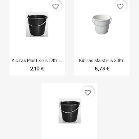
favorite_border
favorite_border
Greita peržiūra
Greita peržiūra


Kibiras Plastikinis 12ltr....
Kibiras Maistinis 20ltr.
2,10 €
6,73 €
favorite_border