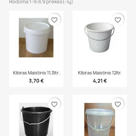
Rodoma 1-9 iš 9 prekės(-ių)
favorite_border
favorite_border
Greita peržiūra
Greita peržiūra


Kibiras Maistinis 11,3ltr.
Kibiras Maistinis 12ltr.
3,70 €
4,21 €
favorite_border
favorite_border