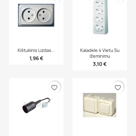
Greita peržiūra
Greita peržiūra


Kištukinis Lizdas...
Kaladele 4 Vietu Su
Ižeminimu
1,96 €
3,10 €
favorite_border
favorite_border