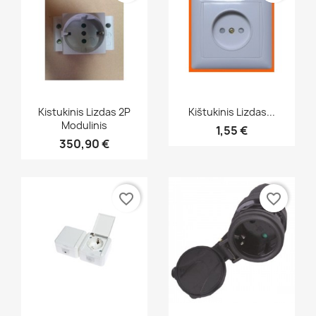
Greita peržiūra
Greita peržiūra


Kistukinis Lizdas 2P
Kištukinis Lizdas...
Modulinis
1,55 €
350,90 €
favorite_border
favorite_border