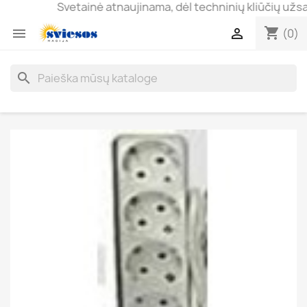
Svetainė atnaujinama, dėl techninių kliūčių užsakyma
shopping_cart


(0)
search