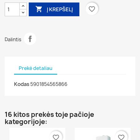

favorite_border
Į KREPŠELĮ
Dalintis
Prekė detaliau
Kodas
5901854565866
16 kitos prekės toje pačioje
kategorijoje:
favorite_border
favorite_border