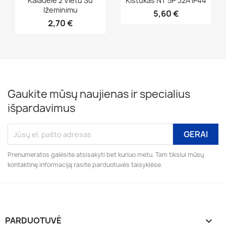
Kaladele 2 Vietu Su
Kištukas NT 5P 32A IP44
Ižeminimu
5,60 €
2,70 €
Gaukite mūsų naujienas ir specialius
išpardavimus
Prenumeratos galėsite atsisakyti bet kuriuo metu. Tam tikslui mūsų
kontaktinę informaciją rasite parduotuvės taisyklėse.
PARDUOTUVĖ
