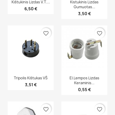
Greita peržiūra
Greita peržiūra


Kištukinis Lizdas V.t....
Kistukinis Lizdas
Gumuotas...
6,50 €
3,50 €
favorite_border
favorite_border
Greita peržiūra
Greita peržiūra


Tripolis Kištukas VŠ
El.lempos Lizdas
Keraminis...
3,51 €
0,55 €
favorite_border
favorite_border