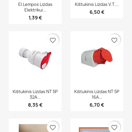
Greita peržiūra
Greita peržiūra


El.lempos Lizdas
Kištukinis Lizdas V.t....
Elektrikui...
6,50 €
1,39 €
favorite_border
favorite_border
Greita peržiūra
Greita peržiūra


Kištukinis Lizdas NT 5P
Kištukinis Lizdas NT 5P
32A...
16A...
8,35 €
6,70 €
favorite_border
favorite_border