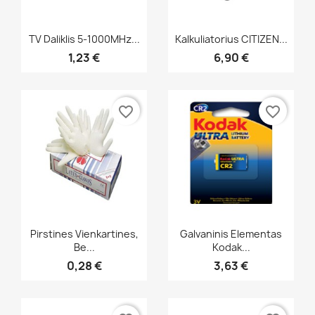
Greita peržiūra
Greita peržiūra


TV Daliklis 5-1000MHz...
Kalkuliatorius CITIZEN...
1,23 €
6,90 €
favorite_border
favorite_border
Greita peržiūra
Greita peržiūra


Pirstines Vienkartines,
Galvaninis Elementas
Be...
Kodak...
0,28 €
3,63 €