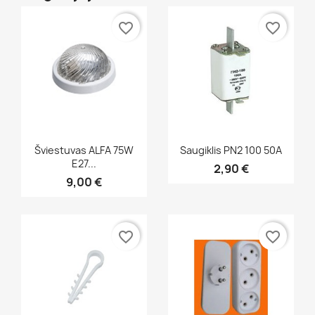
favorite_border
favorite_border
Greita peržiūra
Greita peržiūra


Šviestuvas ALFA 75W
Saugiklis PN2 100 50A
E27...
2,90 €
9,00 €
favorite_border
favorite_border