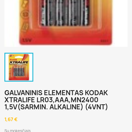
GALVANINIS ELEMENTAS KODAK
XTRALIFE LR03,AAA,MN2400
1,5V(SARMIN. ALKALINE) (4VNT)
1,67 €
Su mokesčiais