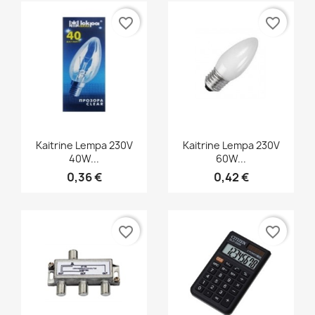
favorite_border
favorite_border
Greita peržiūra
Greita peržiūra


Kaitrine Lempa 230V
Kaitrine Lempa 230V
40W...
60W...
0,36 €
0,42 €
favorite_border
favorite_border