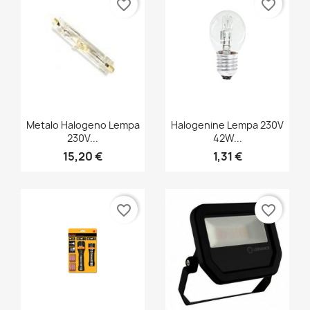
favorite_border
favorite_border
Greita peržiūra
Greita peržiūra


Metalo Halogeno Lempa
Halogenine Lempa 230V
230V...
42W...
15,20 €
1,31 €
favorite_border
favorite_border