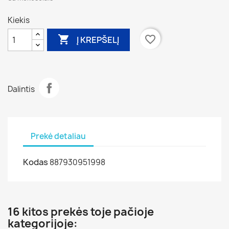
Kiekis

favorite_border
Į KREPŠELĮ
Dalintis
Prekė detaliau
Kodas
887930951998
16 kitos prekės toje pačioje
kategorijoje: