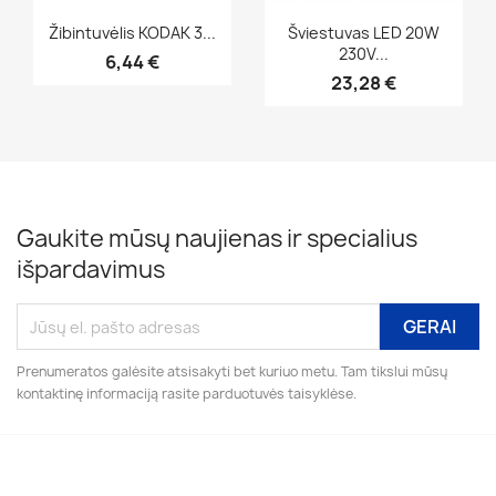
Greita peržiūra
Greita peržiūra


Žibintuvėlis KODAK 3...
Šviestuvas LED 20W
230V...
6,44 €
23,28 €
Gaukite mūsų naujienas ir specialius
išpardavimus
Prenumeratos galėsite atsisakyti bet kuriuo metu. Tam tikslui mūsų
kontaktinę informaciją rasite parduotuvės taisyklėse.