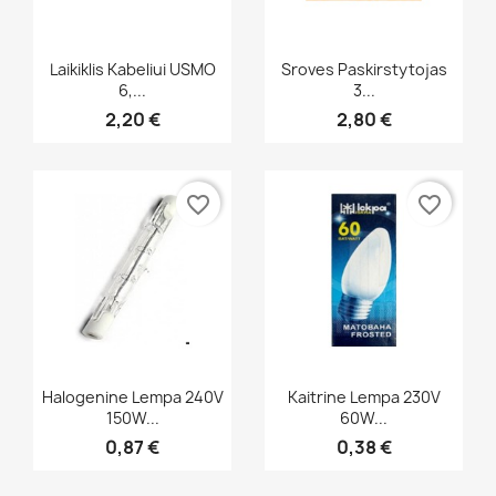
Greita peržiūra
Greita peržiūra


Laikiklis Kabeliui USMO
Sroves Paskirstytojas
6,...
3...
2,20 €
2,80 €
favorite_border
favorite_border
Greita peržiūra
Greita peržiūra


Halogenine Lempa 240V
Kaitrine Lempa 230V
150W...
60W...
0,87 €
0,38 €