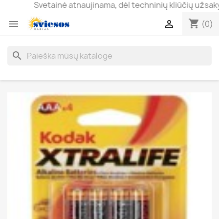
Svetainė atnaujinama, dėl techninių kliūčių užsakymai 
shopping_cart


(0)
search