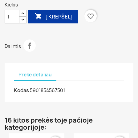
Kiekis

favorite_border
Į KREPŠELĮ
Dalintis
Prekė detaliau
Kodas
5901854567501
16 kitos prekės toje pačioje
kategorijoje: