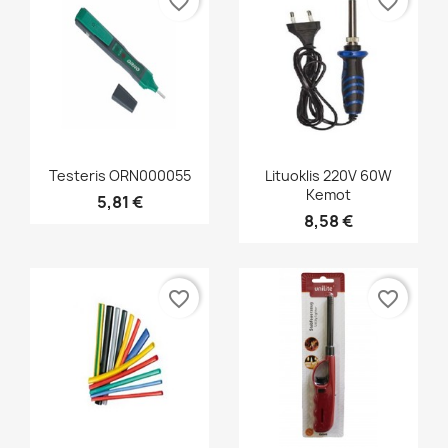
favorite_border
favorite_border
Greita peržiūra
Greita peržiūra


Testeris ORN000055
Lituoklis 220V 60W
Kemot
5,81 €
8,58 €
favorite_border
favorite_border