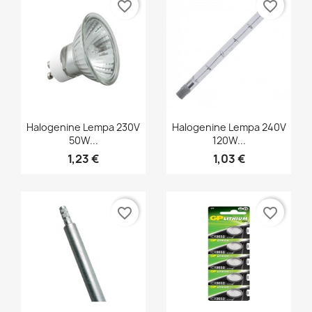
favorite_border
favorite_border
Greita peržiūra
Greita peržiūra


Halogenine Lempa 230V
Halogenine Lempa 240V
50W...
120W...
1,23 €
1,03 €
favorite_border
favorite_border