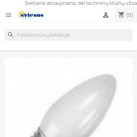
Svetainė atnaujinama, dėl techninių kliūčių užsakyma
shopping_cart


(0)
search