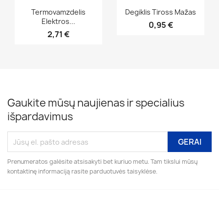
Greita peržiūra
Greita peržiūra


Termovamzdelis
Degiklis Tiross Mažas
Elektros...
0,95 €
2,71 €
Gaukite mūsų naujienas ir specialius
išpardavimus
Prenumeratos galėsite atsisakyti bet kuriuo metu. Tam tikslui mūsų
kontaktinę informaciją rasite parduotuvės taisyklėse.