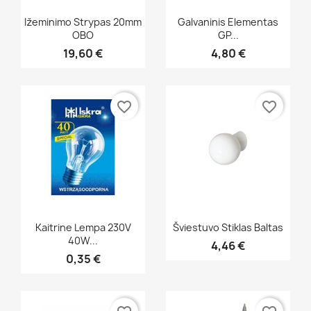
Greita peržiūra
Greita peržiūra


Ižeminimo Strypas 20mm
Galvaninis Elementas
OBO
GP...
19,60 €
4,80 €
favorite_border
favorite_border
Greita peržiūra
Greita peržiūra


Kaitrine Lempa 230V
Šviestuvo Stiklas Baltas
40W...
4,46 €
0,35 €