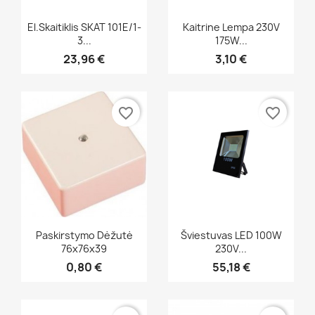
Greita peržiūra
Greita peržiūra


El.skaitiklis SKAT 101E/1-
Kaitrine Lempa 230V
3...
175W...
23,96 €
3,10 €
favorite_border
favorite_border
Greita peržiūra
Greita peržiūra


Paskirstymo Dėžutė
Šviestuvas LED 100W
76x76x39
230V...
0,80 €
55,18 €