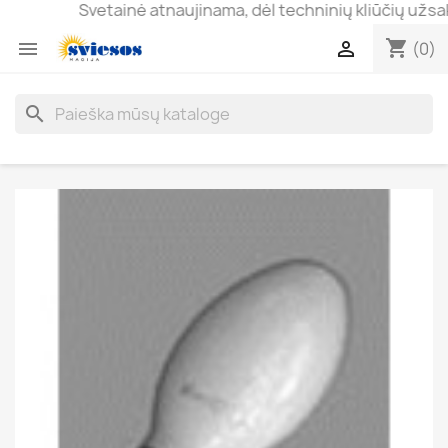
Svetainė atnaujinama, dėl techninių kliūčių užsakyma
shopping_cart


(0)
search