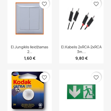
favorite_border
favorite_border
Greita peržiūra
Greita peržiūra


El.jungiklis Ileidžiamas
El.kabelis 2xRCA-2xRCA
2...
3m....
1,60 €
9,80 €
favorite_border
favorite_border