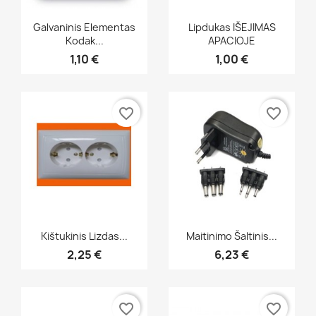
Greita peržiūra
Greita peržiūra


Galvaninis Elementas
Lipdukas IŠEJIMAS
Kodak...
APACIOJE
1,10 €
1,00 €
favorite_border
favorite_border
Greita peržiūra
Greita peržiūra


Kištukinis Lizdas...
Maitinimo Šaltinis...
2,25 €
6,23 €
favorite_border
favorite_border