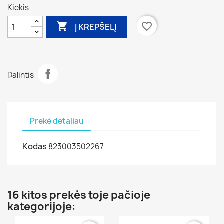
Kiekis

favorite_border
Į KREPŠELĮ
Dalintis
Prekė detaliau
Kodas
823003502267
16 kitos prekės toje pačioje
kategorijoje: