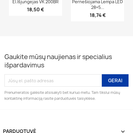
Greita peržiūra
Greita peržiūra


El.išjungejas VK 200BR
Pernešiojama Lempa LED
28+5...
18,50 €
18,74 €
Gaukite mūsų naujienas ir specialius
išpardavimus
Prenumeratos galėsite atsisakyti bet kuriuo metu. Tam tikslui mūsų
kontaktinę informaciją rasite parduotuvės taisyklėse.
PARDUOTUVĖ
