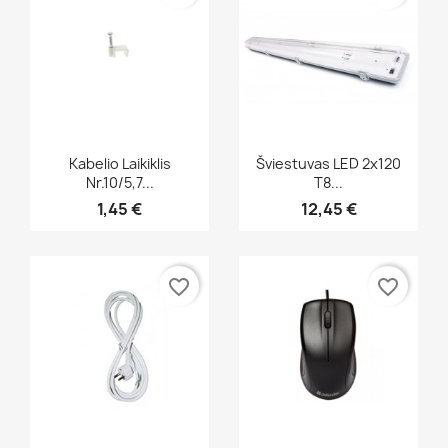
Greita peržiūra
Greita peržiūra


Kabelio Laikiklis
Šviestuvas LED 2x120
Nr.10/5,7...
T8...
1,45 €
12,45 €
favorite_border
favorite_border