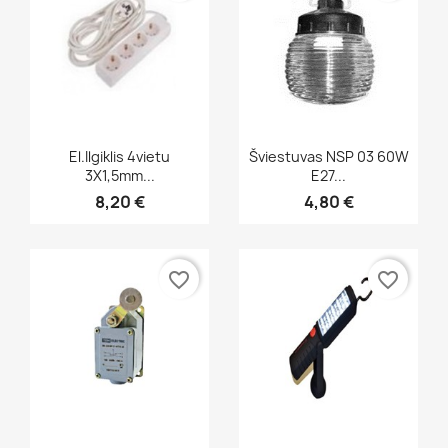
Greita peržiūra
Greita peržiūra


El.ilgiklis 4vietu
Šviestuvas NSP 03 60W
3X1,5mm...
E27...
8,20 €
4,80 €
favorite_border
favorite_border