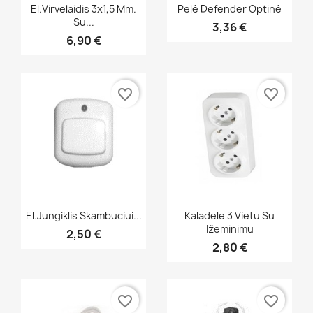
Greita peržiūra
Greita peržiūra


El.virvelaidis 3x1,5 Mm.
Pelė Defender Optinė
Su...
3,36 €
6,90 €
favorite_border
favorite_border
Greita peržiūra
Greita peržiūra


El.jungiklis Skambuciui...
Kaladele 3 Vietu Su
Ižeminimu
2,50 €
2,80 €
favorite_border
favorite_border