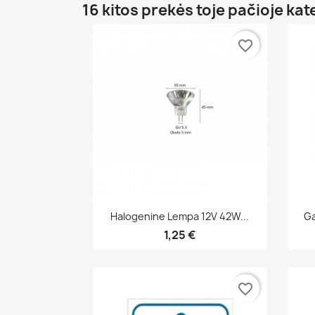
16 kitos prekės toje pačioje kat
favorite_border
Greita peržiūra

Halogenine Lempa 12V 42W...
Ga
1,25 €
favorite_border