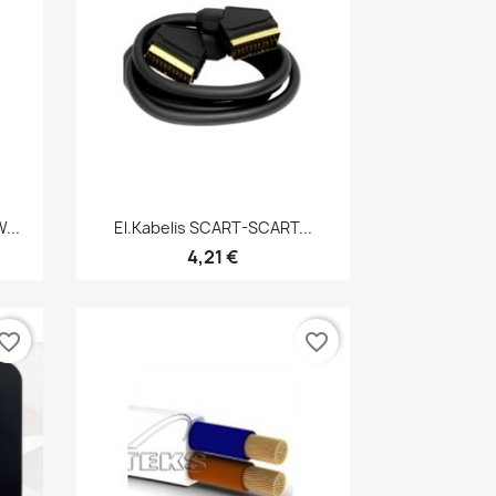
Greita peržiūra

...
El.kabelis SCART-SCART...
4,21 €
vorite_border
favorite_border