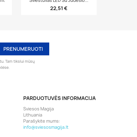
0m.
Šviestuvas LED Su Judesio...
22,51 €
tu. Tam tikslui mūsų
klėse.
PARDUOTUVĖS INFORMACIJA
Sviesos Magija
Lithuania
Parašykite mums:
info@sviesosmagija.lt