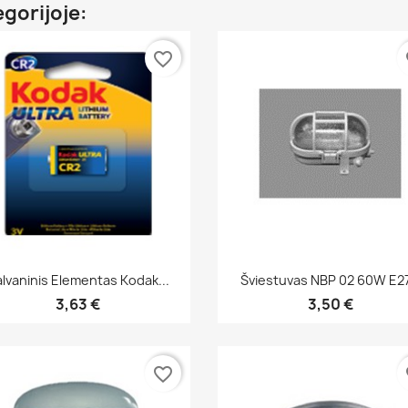
egorijoje:
favorite_border
fa
Greita peržiūra
Greita peržiūra


lvaninis Elementas Kodak...
Šviestuvas NBP 02 60W E27.
3,63 €
3,50 €
favorite_border
fa