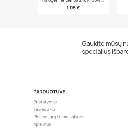
Halogenine Lempa 240V 100W...
1,05 €
Gaukite mūsų na
specialius išpa
PARDUOTUVĖ
Pristatymas
Teisės aktai
Pirkimo, grąžinimo sąlygos
Apie mus