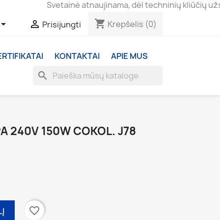
Svetainė atnaujinama, dėl techninių kliūčių užsakymai
shopping_cart


Krepšelis
(0)
Prisijungti
ERTIFIKATAI
KONTAKTAI
APIE MUS
search
A 240V 150W COKOL. J78
favorite_border
LĮ