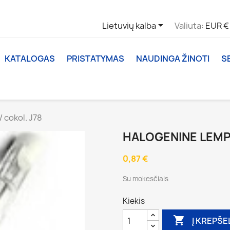

Lietuvių kalba
Valiuta:
EUR €
KATALOGAS
PRISTATYMAS
NAUDINGA ŽINOTI
S
cokol. J78
HALOGENINE LEMP
0,87 €
Su mokesčiais
Kiekis

Į KREPŠE