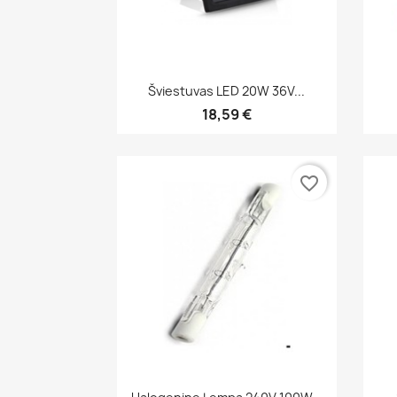
Greita peržiūra

Šviestuvas LED 20W 36V...
18,59 €
favorite_border
Greita peržiūra
