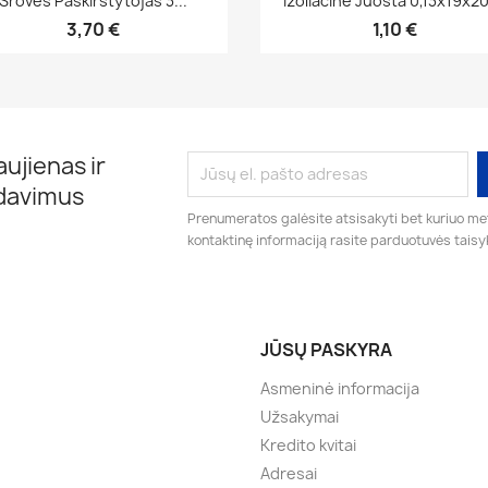
Sroves Paskirstytojas 3...
Izoliacinė Juosta 0,13x19x2
3,70 €
1,10 €
ujienas ir
rdavimus
Prenumeratos galėsite atsisakyti bet kuriuo me
kontaktinę informaciją rasite parduotuvės taisy
JŪSŲ PASKYRA
Asmeninė informacija
Užsakymai
Kredito kvitai
Adresai