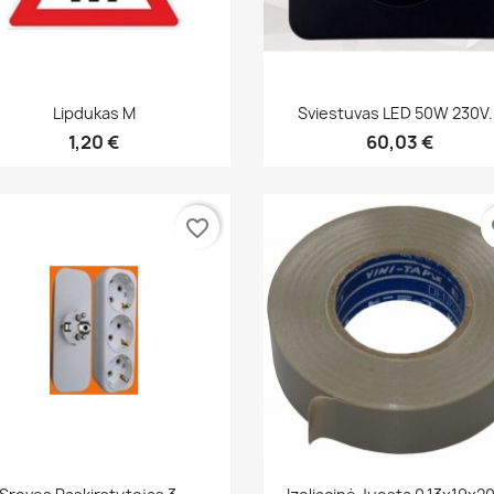
Greita peržiūra
Greita peržiūra


Lipdukas M
Sviestuvas LED 50W 230V.
1,20 €
60,03 €
favorite_border
fa
Greita peržiūra
Greita peržiūra

