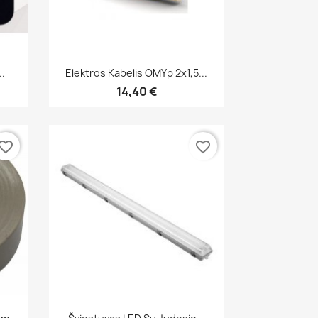
Greita peržiūra

..
Elektros Kabelis OMYp 2x1,5...
14,40 €
vorite_border
favorite_border
Greita peržiūra
