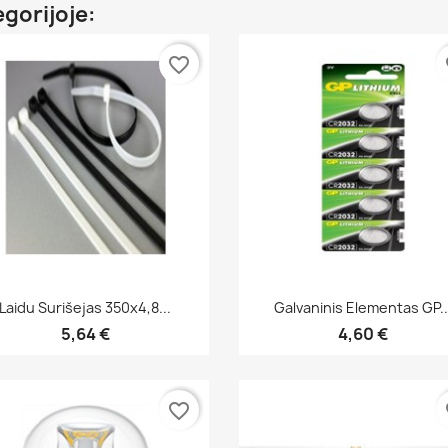
egorijoje:
favorite_border
fa
Greita peržiūra
Greita peržiūra


Laidu Surišejas 350x4,8...
Galvaninis Elementas GP..
5,64 €
4,60 €
favorite_border
fa