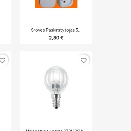
Greita peržiūra

Sroves Paskirstytojas 3...
2,80 €
vorite_border
favorite_border
Greita peržiūra
