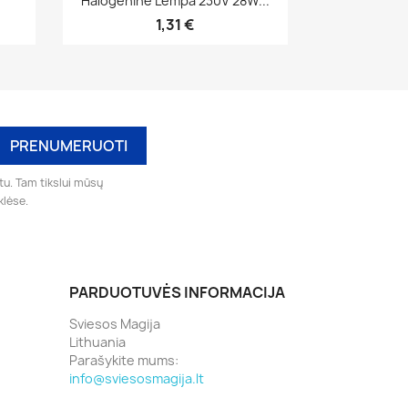
Halogenine Lempa 230V 28W...
1,31 €
tu. Tam tikslui mūsų
klėse.
PARDUOTUVĖS INFORMACIJA
Sviesos Magija
Lithuania
Parašykite mums:
info@sviesosmagija.lt