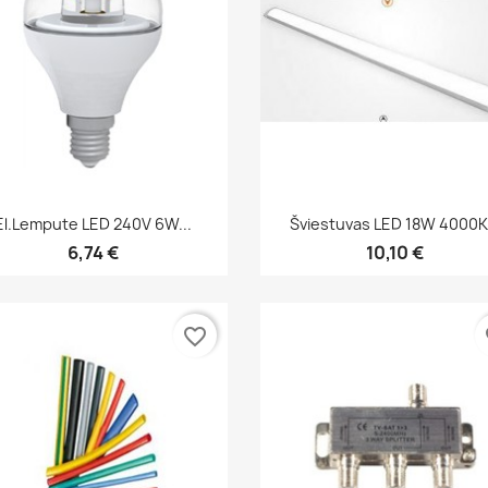
Greita peržiūra
Greita peržiūra


El.lempute LED 240V 6W...
Šviestuvas LED 18W 4000K.
6,74 €
10,10 €
favorite_border
fa