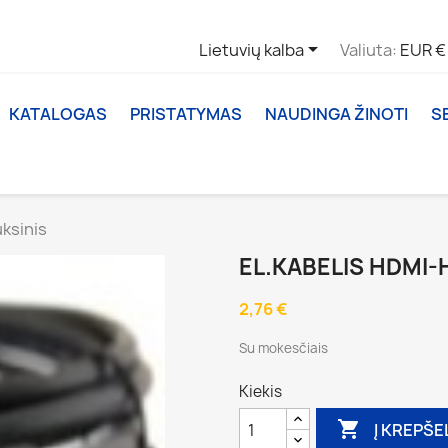

Lietuvių kalba
Valiuta:
EUR €
KATALOGAS
PRISTATYMAS
NAUDINGA ŽINOTI
S
uksinis
EL.KABELIS HDMI-H
2,76 €
Su mokesčiais
Kiekis

Į KREPŠE