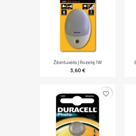
Greita peržiūra

Žibintuvėlis Į Rozetę 1W
3,60 €
favorite_border