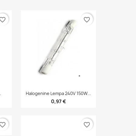
vorite_border
favorite_border
Greita peržiūra

.
Halogenine Lempa 240V 150W...
0,97 €
vorite_border
favorite_border