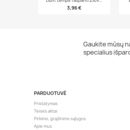
Lium. Lempa Taupanti 230V...
3,96 €
Gaukite mūsų na
specialius išpa
PARDUOTUVĖ
Pristatymas
Teisės aktai
Pirkimo, grąžinimo sąlygos
Apie mus