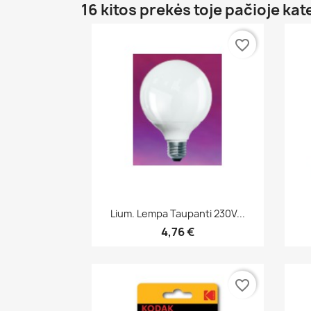
16 kitos prekės toje pačioje kat
favorite_border
Greita peržiūra

Lium. Lempa Taupanti 230V...
4,76 €
favorite_border