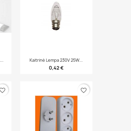
Greita peržiūra

..
Kaitrinė Lempa 230V 25W...
0,42 €
vorite_border
favorite_border