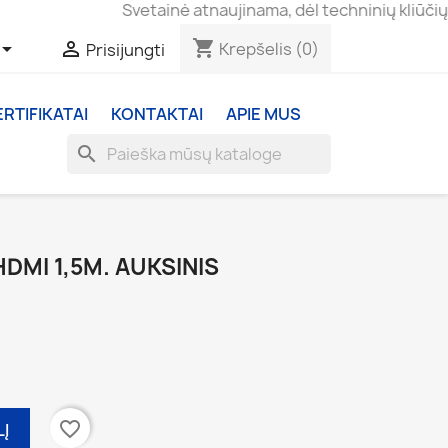
Svetainė atnaujinama, dėl techninių kliūčių užsaky
shopping_cart


Krepšelis
(0)
Prisijungti
ERTIFIKATAI
KONTAKTAI
APIE MUS
search
DMI 1,5M. AUKSINIS
favorite_border
LĮ