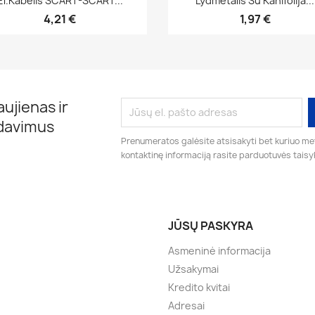
El.kabelis SCART-SCART...
Lydmetalis Su Kanifolija...
4,21 €
1,97 €
ujienas ir
rdavimus
Prenumeratos galėsite atsisakyti bet kuriuo me
kontaktinę informaciją rasite parduotuvės taisy
JŪSŲ PASKYRA
Asmeninė informacija
Užsakymai
Kredito kvitai
Adresai