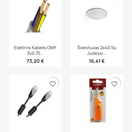
Greita peržiūra
Greita peržiūra


Elektros Kabelis OMY
Šviestuvas 2x40 Su
3x0,75...
Judesio...
73,20 €
16,41 €
favorite_border
favorite_border