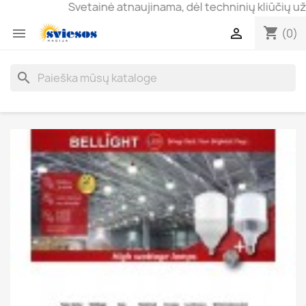
Svetainė atnaujinama, dėl techninių kliūčių užsaky
shopping_cart


(0)
search