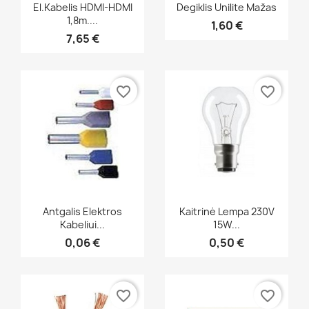
Greita peržiūra
Greita peržiūra


El.kabelis HDMI-HDMI
Degiklis Unilite Mažas
1,8m....
1,60 €
7,65 €
favorite_border
favorite_border
Greita peržiūra
Greita peržiūra


Antgalis Elektros
Kaitrinė Lempa 230V
Kabeliui...
15W...
0,06 €
0,50 €
favorite_border
favorite_border