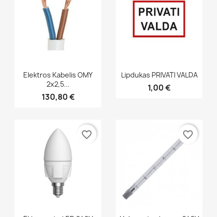
Greita peržiūra
Greita peržiūra


Elektros Kabelis OMY
Lipdukas PRIVATI VALDA
2x2,5...
1,00 €
130,80 €
favorite_border
favorite_border
Greita peržiūra
Greita peržiūra

