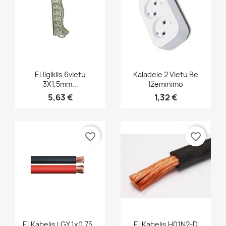
Greita peržiūra
Greita peržiūra


El.ilgiklis 6vietu
Kaladele 2 Vietu Be
3X1,5mm...
Ižeminimo
5,63 €
1,32 €
favorite_border
favorite_border
Greita peržiūra
Greita peržiūra


El.kabelis LGY 1x0,75...
El.kabelis H01N2-D