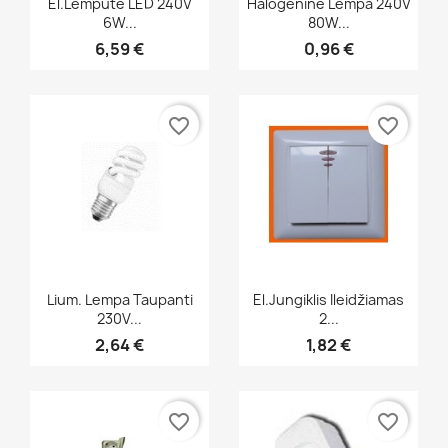
El.lempute LED 240V
Halogenine Lempa 240V
6W...
80W...
6,59 €
0,96 €
favorite_border
favorite_border
Greita peržiūra
Greita peržiūra


Lium. Lempa Taupanti
El.jungiklis Ileidžiamas
230V...
2...
2,64 €
1,82 €
favorite_border
favorite_border