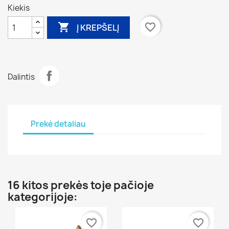
Kiekis

favorite_border
Į KREPŠELĮ
Dalintis
Prekė detaliau
16 kitos prekės toje pačioje
kategorijoje:
favorite_border
favorite_border