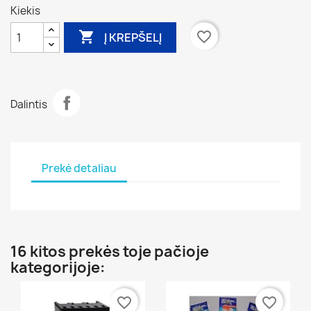
Kiekis

favorite_border
Į KREPŠELĮ
Dalintis
Prekė detaliau
16 kitos prekės toje pačioje
kategorijoje:
favorite_border
favorite_border