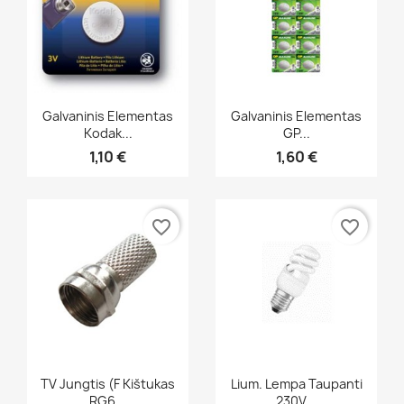
Greita peržiūra
Greita peržiūra


Galvaninis Elementas
Galvaninis Elementas
Kodak...
GP...
1,10 €
1,60 €
favorite_border
favorite_border
Greita peržiūra
Greita peržiūra


TV Jungtis (F Kištukas
Lium. Lempa Taupanti
RG6...
230V...