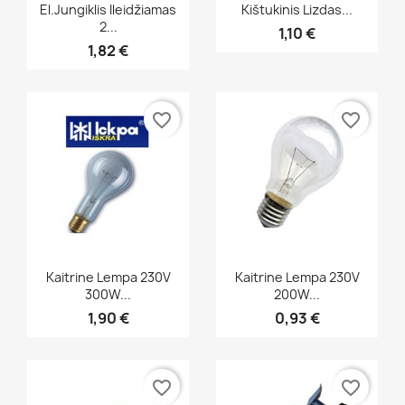
Greita peržiūra
Greita peržiūra


El.jungiklis Ileidžiamas
Kištukinis Lizdas...
2...
1,10 €
1,82 €
favorite_border
favorite_border
Greita peržiūra
Greita peržiūra


Kaitrine Lempa 230V
Kaitrine Lempa 230V
300W...
200W...
1,90 €
0,93 €
favorite_border
favorite_border