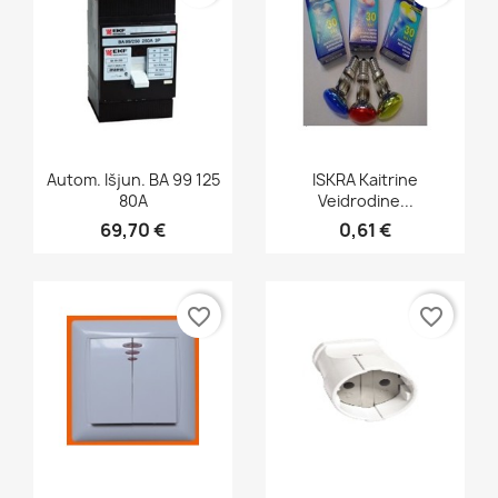
Greita peržiūra
Greita peržiūra


Autom. Išjun. BA 99 125
ISKRA Kaitrine
80A
Veidrodine...
69,70 €
0,61 €
favorite_border
favorite_border