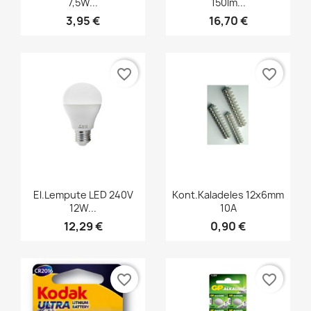
7,5W...
150lm...
3,95 €
16,70 €
favorite_border
favorite_border
Greita peržiūra
Greita peržiūra


El.lempute LED 240V
Kont.kaladeles 12x6mm
12W...
10A
12,29 €
0,90 €
favorite_border
favorite_border