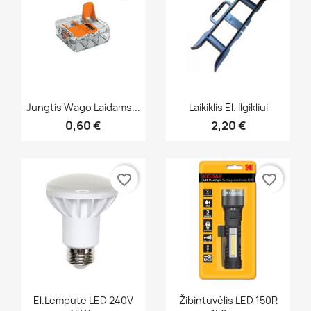
Greita peržiūra
Greita peržiūra


Jungtis Wago Laidams...
Laikiklis El. Ilgikliui
0,60 €
2,20 €
favorite_border
favorite_border
Greita peržiūra
Greita peržiūra


El.lempute LED 240V
Žibintuvėlis LED 150R