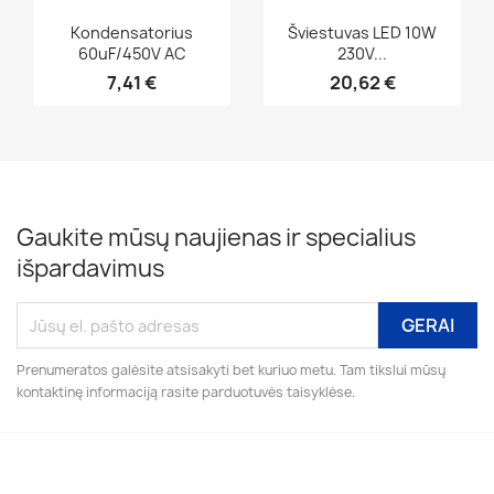
Greita peržiūra
Greita peržiūra


Kondensatorius
Šviestuvas LED 10W
60uF/450V AC
230V...
7,41 €
20,62 €
Gaukite mūsų naujienas ir specialius
išpardavimus
Prenumeratos galėsite atsisakyti bet kuriuo metu. Tam tikslui mūsų
kontaktinę informaciją rasite parduotuvės taisyklėse.