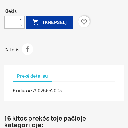
Kiekis

favorite_border
Į KREPŠELĮ
Dalintis
Prekė detaliau
Kodas
4779026552003
16 kitos prekės toje pačioje
kategorijoje: