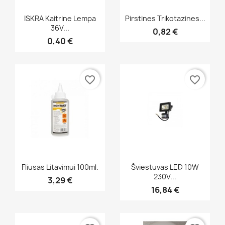
Greita peržiūra
Greita peržiūra


ISKRA Kaitrine Lempa
Pirstines Trikotazines...
36V...
0,82 €
0,40 €
favorite_border
favorite_border
Greita peržiūra
Greita peržiūra


Fliusas Litavimui 100ml.
Šviestuvas LED 10W
230V...
3,29 €
16,84 €