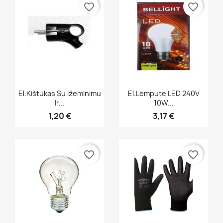
favorite_border
favorite_border
Greita peržiūra
Greita peržiūra


El.kištukas Su Ižeminimu
El.lempute LED 240V
Ir...
10W...
1,20 €
3,17 €
favorite_border
favorite_border