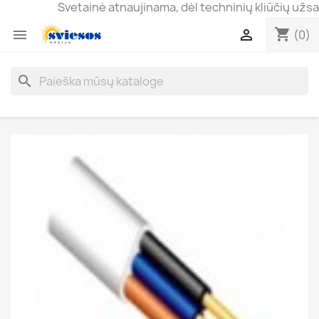
Svetainė atnaujinama, dėl techninių kliūčių užsakyma
shopping_cart


(0)
search