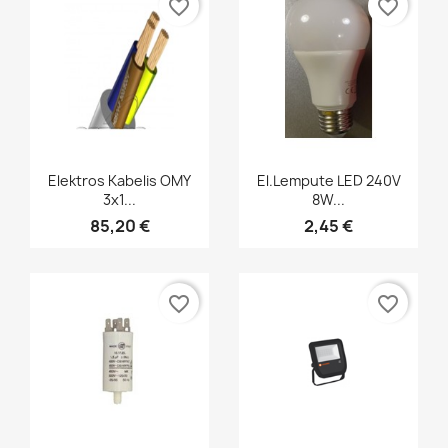
favorite_border
favorite_border
Greita peržiūra
Greita peržiūra


Elektros Kabelis OMY
El.lempute LED 240V
3x1...
8W...
85,20 €
2,45 €
favorite_border
favorite_border