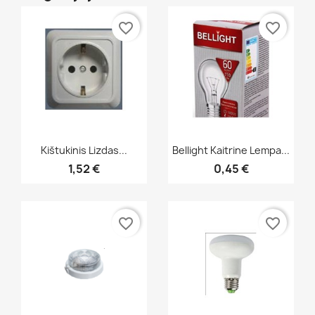
favorite_border
favorite_border
Greita peržiūra
Greita peržiūra


Kištukinis Lizdas...
Bellight Kaitrine Lempa...
1,52 €
0,45 €
favorite_border
favorite_border