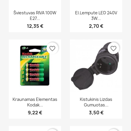
Greita peržiūra
Greita peržiūra


Šviestuvas RIVA 100W
El.lempute LED 240V
E27...
3W...
12,35 €
2,70 €
favorite_border
favorite_border
Greita peržiūra
Greita peržiūra


Kraunamas Elementas
Kistukinis Lizdas
Kodak...
Gumuotas...
9,22 €
3,50 €