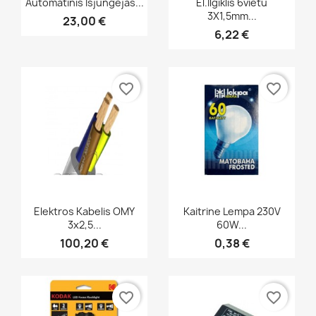
Automatinis Išjungejas...
El.ilgiklis 6vietu
3X1,5mm...
23,00 €
6,22 €
favorite_border
favorite_border
Greita peržiūra
Greita peržiūra


Elektros Kabelis OMY
Kaitrine Lempa 230V
3x2,5...
60W...
100,20 €
0,38 €
favorite_border
favorite_border