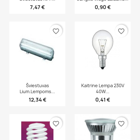
7,47 €
0,90 €
favorite_border
favorite_border
Greita peržiūra
Greita peržiūra


Šviestuvas
Kaitrine Lempa 230V
Lium.lempoms...
40W...
12,34 €
0,41 €
favorite_border
favorite_border