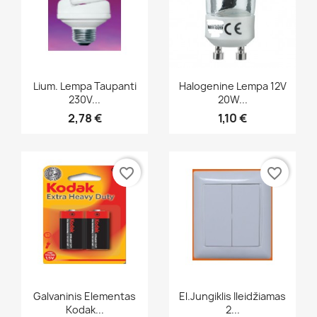
Greita peržiūra
Greita peržiūra


Lium. Lempa Taupanti
Halogenine Lempa 12V
230V...
20W...
2,78 €
1,10 €
favorite_border
favorite_border
Greita peržiūra
Greita peržiūra


Galvaninis Elementas
El.jungiklis Ileidžiamas
Kodak...
2...