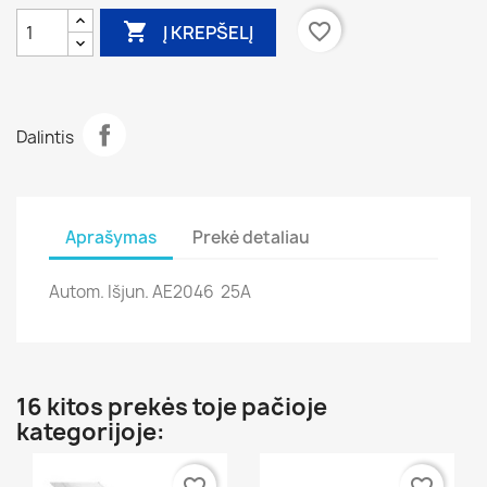

favorite_border
Į KREPŠELĮ
Dalintis
Aprašymas
Prekė detaliau
Autom. Išjun. AE2046 25A
16 kitos prekės toje pačioje
kategorijoje: