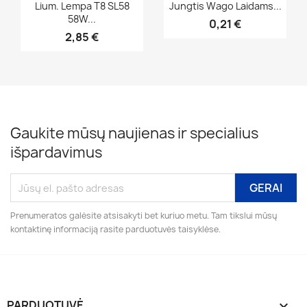
Greita peržiūra
Greita peržiūra


Lium. Lempa T8 SL58
Jungtis Wago Laidams...
58W...
0,21 €
2,85 €
Gaukite mūsų naujienas ir specialius
išpardavimus
Prenumeratos galėsite atsisakyti bet kuriuo metu. Tam tikslui mūsų
kontaktinę informaciją rasite parduotuvės taisyklėse.
PARDUOTUVĖ
