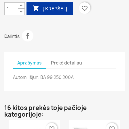

favorite_border
Į KREPŠELĮ
Dalintis
Aprašymas
Prekė detaliau
Autom. Išjun. BA 99 250 200A
16 kitos prekės toje pačioje
kategorijoje: