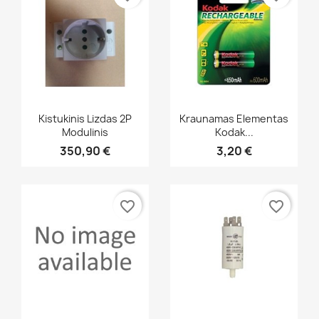
Greita peržiūra
Greita peržiūra


Kistukinis Lizdas 2P
Kraunamas Elementas
Modulinis
Kodak...
350,90 €
3,20 €
favorite_border
favorite_border