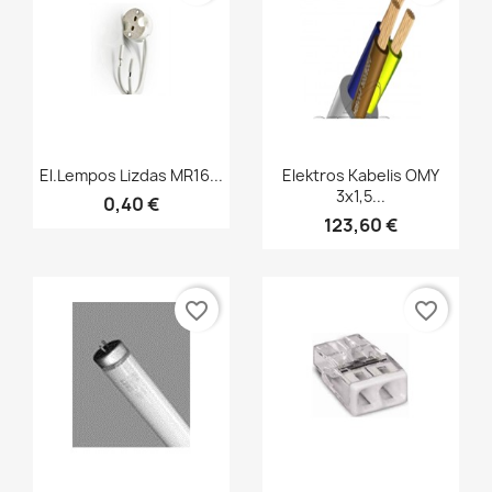
Greita peržiūra
Greita peržiūra


El.lempos Lizdas MR16...
Elektros Kabelis OMY
3x1,5...
0,40 €
123,60 €
favorite_border
favorite_border