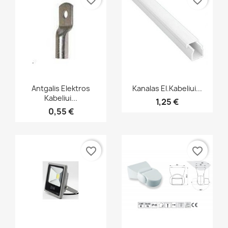
favorite_border
favorite_border
Greita peržiūra
Greita peržiūra


Antgalis Elektros
Kanalas El.kabeliui...
Kabeliui...
1,25 €
0,55 €
favorite_border
favorite_border