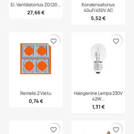
Greita peržiūra
Greita peržiūra


El. Ventiliatorius ZG120...
Kondensatorius
40uF/450V AC
27,66 €
5,52 €
favorite_border
favorite_border
Greita peržiūra
Greita peržiūra


Remelis 2 Vietu
Halogenine Lempa 230V
42W...
0,74 €
1,31 €
favorite_border
favorite_border