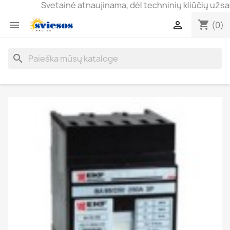
Svetainė atnaujinama, dėl techninių kliūčių užsakyma
shopping_cart


(0)
search