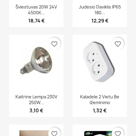
Greita peržiūra
Greita peržiūra


Šviestuvas 20W 24V
Judesio Daviklis IP65
4500K...
180...
18,74 €
12,29 €
favorite_border
favorite_border
Greita peržiūra
Greita peržiūra


Kaitrine Lempa 230V
Kaladele 2 Vietu Be
250W...
Ižeminimo
3,10 €
1,32 €
favorite_border
favorite_border