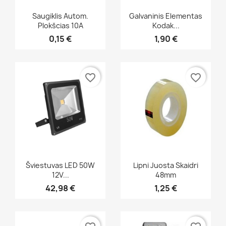
Greita peržiūra
Greita peržiūra


Saugiklis Autom.
Galvaninis Elementas
Plokšcias 10A
Kodak...
0,15 €
1,90 €
favorite_border
favorite_border
Greita peržiūra
Greita peržiūra


Šviestuvas LED 50W
Lipni Juosta Skaidri
12V...
48mm
42,98 €
1,25 €