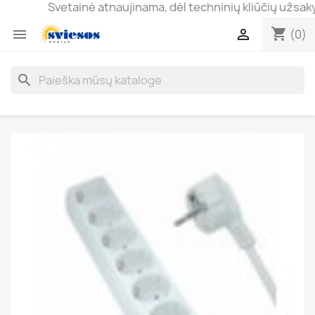
Svetainė atnaujinama, dėl techninių kliūčių užsakymai 
shopping_cart


(0)
search