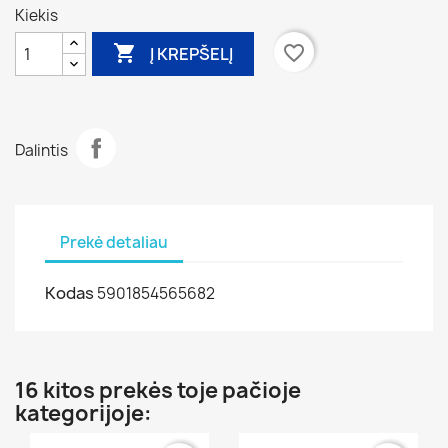
Kiekis

favorite_border
Į KREPŠELĮ
Dalintis
Prekė detaliau
Kodas
5901854565682
16 kitos prekės toje pačioje
kategorijoje: