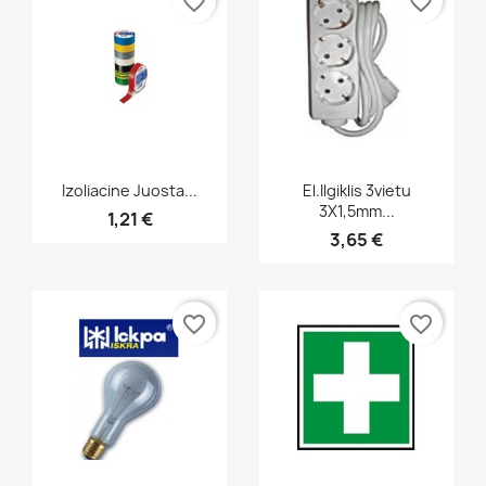
favorite_border
favorite_border
Greita peržiūra
Greita peržiūra


Izoliacine Juosta...
El.ilgiklis 3vietu
3X1,5mm...
1,21 €
3,65 €
favorite_border
favorite_border