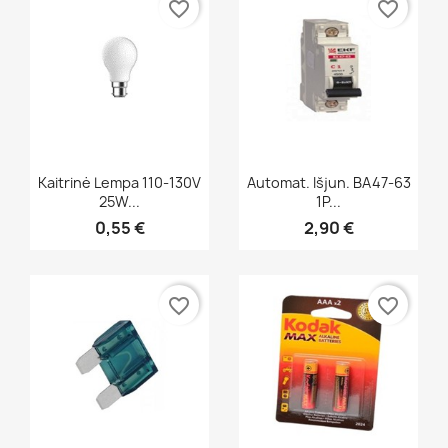
favorite_border
favorite_border
Greita peržiūra
Greita peržiūra


Kaitrinė Lempa 110-130V
Automat. Išjun. BA47-63
25W...
1P...
0,55 €
2,90 €
favorite_border
favorite_border