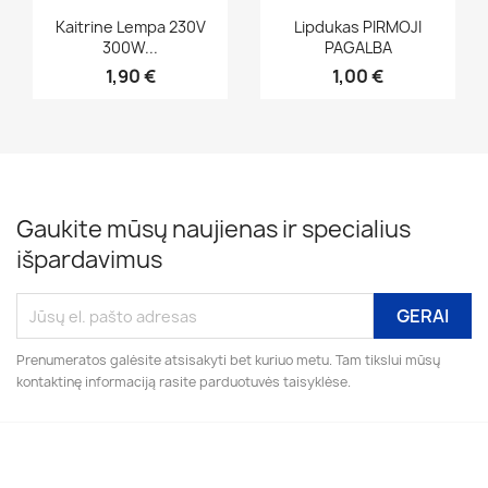
Greita peržiūra
Greita peržiūra


Kaitrine Lempa 230V
Lipdukas PIRMOJI
300W...
PAGALBA
1,90 €
1,00 €
Gaukite mūsų naujienas ir specialius
išpardavimus
Prenumeratos galėsite atsisakyti bet kuriuo metu. Tam tikslui mūsų
kontaktinę informaciją rasite parduotuvės taisyklėse.