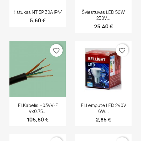
Greita peržiūra
Greita peržiūra


Kištukas NT 5P 32A IP44
Šviestuvas LED 50W
230V...
5,60 €
25,40 €
favorite_border
favorite_border
Greita peržiūra
Greita peržiūra


El.kabelis H03VV-F
El.lempute LED 240V
4x0.75...
6W...
105,60 €
2,85 €