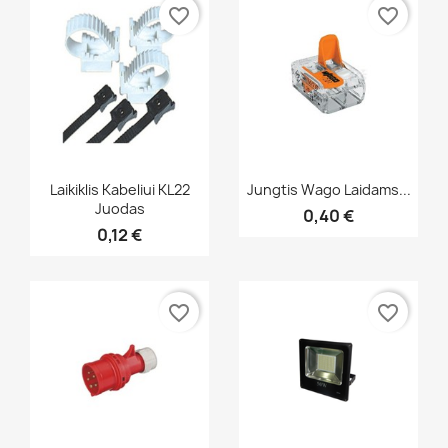
favorite_border
favorite_border
Greita peržiūra
Greita peržiūra


Laikiklis Kabeliui KL22
Jungtis Wago Laidams...
Juodas
0,40 €
0,12 €
favorite_border
favorite_border