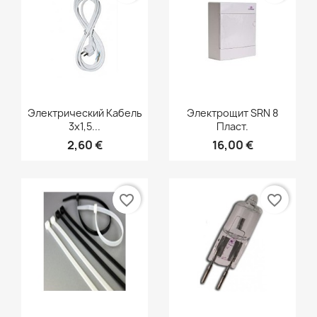
Быстрый просмотр
Быстрый просмотр


Электрический Кабель
Электрощит SRN 8
3x1,5...
Пласт.
2,60 €
16,00 €
favorite_border
favorite_border