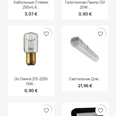
Быстрый просмотр
Быстрый просмотр


Кабельные Стяжки
Галогенная Лампа 12V
250x4,8...
20W...
3,07 €
0,90 €
favorite_border
favorite_border
Быстрый просмотр
Быстрый просмотр


Эл.лампа 215-225V
Светильник Для...
15W...
21,96 €
0,90 €
favorite_border
favorite_border