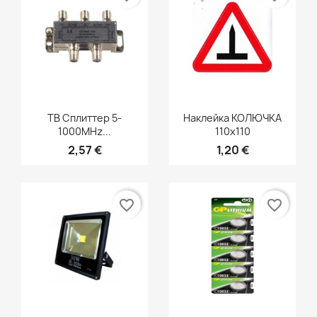
Быстрый просмотр
Быстрый просмотр


ТВ Сплиттер 5-
Наклейка КОЛЮЧКА
1000MHz...
110x110
2,57 €
1,20 €
favorite_border
favorite_border