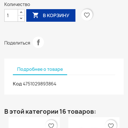
Количество

favorite_border
В КОРЗИНУ
Поделиться
Подробнее о товаре
Код
4751029893864
В этой категории 16 товаров:
favorite_border
favorite_border