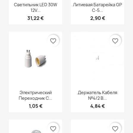
Быстрый просмотр
Быстрый просмотр


Светильник LED 30W
Литиевая Батарейка GP
12V...
C-5...
31,22 €
2,90 €
favorite_border
favorite_border
Быстрый просмотр
Быстрый просмотр


Электрический
Держатель Кабеля
Переходник С...
№4/2 В...
1,05 €
4,84 €
favorite_border
favorite_border